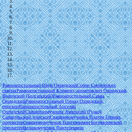
Равноапостольный Наум Охридский
Собор Смоленских
святых
Равноапостольный Климент, архиепископ Охридский,
Величский (Болгарский)
Равноапостольный Савва
Охридский
Равноапостольный Горазд Охридский,
епископ
Равноапостольный Ангеляр
Охридский
Священномученик Амвросий (Гудко),
Сарапульский, епископ
Священномученик Платон Горных,
пресвитер
Священномученик Пантелеимон Богоявленский,
пресвитер
Великомученик Пантелеимон