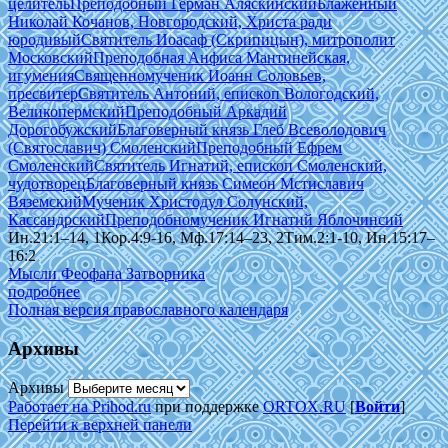
целитель
Преподобный Герман Аляскинский
Блаженный
Николай Кочанов, Новгородский, Христа ради
юродивый
Святитель Иоасаф (Скрипицын), митрополит
Московский
Преподобная Анфиса Мантинейская,
игумения
Священномученик Иоанн Соловьев,
пресвитер
Святитель Антоний, епископ Вологодский,
Великопермский
Преподобный Аркадий
Дорогобужский
Благоверный князь Глеб Всеволодович
(Святославич) Смоленский
Преподобный Ефрем
Смоленский
Святитель Игнатий, епископ Смоленский,
чудотворец
Благоверный князь Симеон Мстиславич
Вяземский
Мученик Христодул Солунский,
Кассандрский
Преподобномученик Игнатий Яблочинсий
Ин.21:1–14, 1Кор.4:9-16, Мф.17:14–23, 2Тим.2:1-10, Ин.15:17–
16:2
Мысли Феофана Затворника
подробнее
Полная версия православного календаря
Архивы
Архивы
Работает на Prihod.ru
при поддержке
ORTOX.RU
[
Войти
]
Перейти к верхней панели