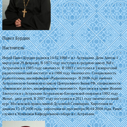
Павел Бурдин
Настоятель
Иерей Павел Бурдин родился 14.02.1966 г. в г. Астрахани. День Ангела 1
марта (или 29 февраля). В 1973 году поступил в среднюю школу №8 г.
Астрахани и в 1983 году окончил ее. В 1983 г. поступил в Таганрогский
радиотехнический институт и в 1988 году окончил его. Специальность
радиотехника, квалификация «Радиоинженер».
В 2000 году окончил
Астраханскую банковскую школу Центрального Банка РФ, специальность
«Банковское дело», квалификация «экономист». Крестился в храме Иоанна
Златоуста в г. Астрахани Астраханско-Енотаевской епархии в 1992 году.
Женат, двое детей. В 2007 году поступил и в 2011 году окончил полный
курс Московской православной Духовной Семинарии. Хиротония во
диакона 15.10.2006 года, хиротония во пресвитера 06.04.2008 года. Ранее
служил в Успенском Кафедральном соборе в г. Астрахани.