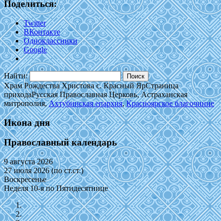
Поделиться:
Twitter
ВКонтакте
Одноклассники
Google
Найти:
Храм Рождества Христова с. Красный Яр
Страница
прихода
Русская Православная Церковь, Астраханская
митрополия,
Ахтубинская епархия
,
Красноярское благочиние
Икона дня
Православный календарь
9 августа 2026
27 июля 2026 (по ст.ст.)
Воскресенье
Неделя 10-я по Пятидесятнице