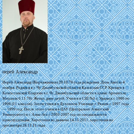
иерей Александр
Иерей Александр (Корчажников) 29.10.78 года рождения. День Ангела 4
ноября. Родился в г. Чу Джамбульской области Казахская ССР. Крещен в
Казахстанской Епархии в г. Чу Джамбульской области в храме Архангела
Михаила 6.11.78г. Женат, двое детей.
Учился в СШ №1 г. Уральск с 1986 по
1996 (11 классов). Затем учился в Духовном Училище г. Рязань с 1997 года
— 1999 год. После этого учился в ЦАУ (Центрально Азиатский
Университет) в г. Алма-Ата с 2003-2007 год по специальности
юриспруденция.
Хиротония во дьякона 14.11.2011, х
иротония во
пресвитера 26.11.11 года.